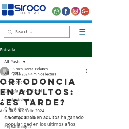
Entrada
All Posts
Siroco Dental Polanco
All Posts
2 feb 2024
4 min de lectura
Ortodoncia
Ortodoncia
en adultos:
Cirugía Maxilofacial
¿es tarde?
Implantología
Odontología
Actualizado:
3 dic 2024
La ortodoncia en adultos ha ganado 
Odontopediatría
popularidad en los últimos años, 
Implantología