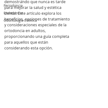
demostrando que nunca es tarde 
Periodoncia
para mejorar la salud y estética 
Endodoncia
dental. Este artículo explora los 
beneficios, opciones de tratamiento 
Odontología Estética
y consideraciones especiales de la 
ortodoncia en adultos, 
proporcionando una guía completa 
para aquellos que están 
considerando esta opción.