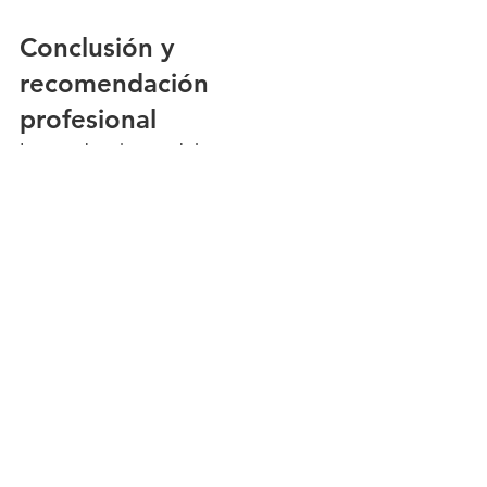
Conclusión y 
recomendación 
profesional
La ortodoncia en adultos es una 
inversión valiosa en la salud y 
estética dental. Con las opciones de 
tratamiento actuales, es posible 
lograr resultados excelentes a 
cualquier edad. Si estás 
considerando la ortodoncia, 
consulta con un 
Ortodoncista
 calificado para 
explorar las opciones disponibles y 
diseñar un plan de tratamiento que 
se adapte a tus necesidades y 
expectativas.