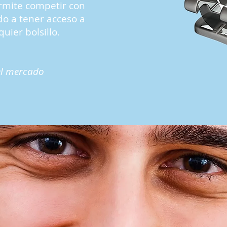
rmite competir con
o a tener acceso a
uier bolsillo.
el mercado