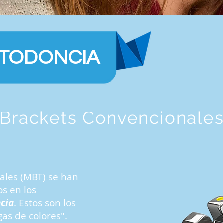
TODONCIA
Brackets Convencionale
ales (MBT) se han
s en los
cia
. Estos son los
gas de colores".