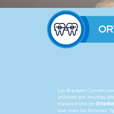
OR
Los Brackets Convencion
utilizado por muchos año
tratamientos de
Ortodon
que usan las famosas "li