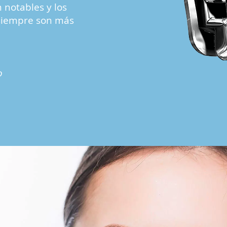
n notables y los
siempre son más
o