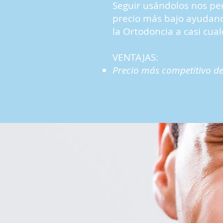
Seguir usándolos nos pe
precio más bajo ayudand
la Ortodoncia a casi cualq
VENTAJAS:
Precio más competitivo d