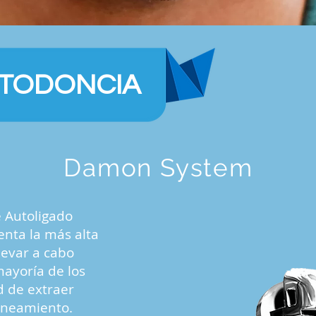
TODONCIA
Damon System
e Autoligado
nta la más alta
levar a cabo
mayoría de los
d de extraer
lineamiento.