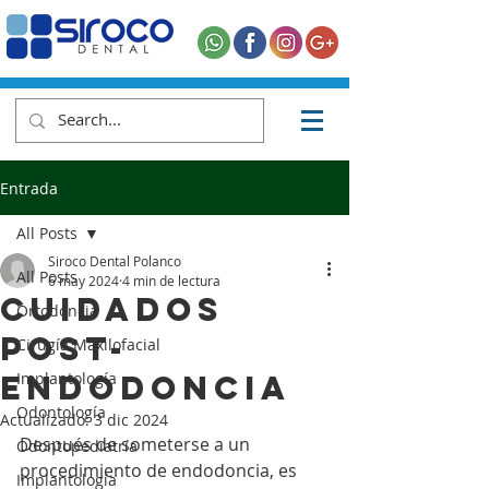
Entrada
All Posts
Siroco Dental Polanco
All Posts
6 may 2024
4 min de lectura
Cuidados
Ortodoncia
post-
Cirugía Maxilofacial
endodoncia
Implantología
Odontología
Actualizado:
3 dic 2024
Después de someterse a un 
Odontopediatría
procedimiento de endodoncia, es 
Implantología