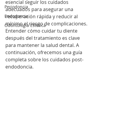
esencial seguir los cuidados 
Periodoncia
adecuados para asegurar una 
Endodoncia
recuperación rápida y reducir al 
mínimo el riesgo de complicaciones. 
Odontología Estética
Entender 
cómo
 cuidar tu diente 
después del tratamiento es clave 
para mantener la salud dental. A 
continuación, ofrecemos una guía 
completa sobre los cuidados post-
endodoncia.