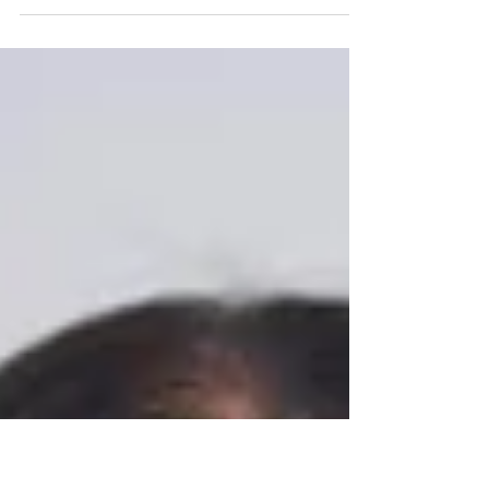
La endodoncia, también conocida como
tratamiento de conducto, es un procedimiento
odontológico crucial que se lleva a cabo para
salvar...