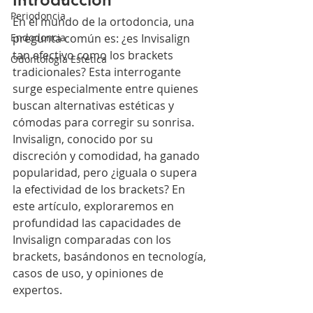
Periodoncia
En el mundo de la ortodoncia, una 
Endodoncia
pregunta común es: ¿es Invisalign 
tan efectivo como los brackets 
Odontología Estética
tradicionales? Esta interrogante 
surge especialmente entre quienes 
buscan alternativas estéticas y 
cómodas para corregir su sonrisa. 
Invisalign, conocido por su 
discreción y comodidad, ha ganado 
popularidad, pero ¿iguala o supera 
la efectividad de los brackets? En 
este artículo, exploraremos en 
profundidad las capacidades de 
Invisalign comparadas con los 
brackets, basándonos en tecnología, 
casos de uso, y opiniones de 
expertos.