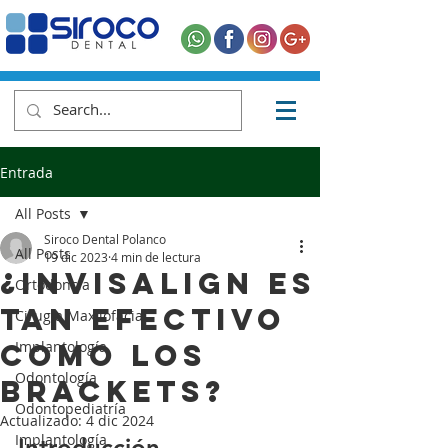
Entrada
All Posts
Siroco Dental Polanco
All Posts
19 dic 2023
4 min de lectura
¿Invisalign es
Ortodoncia
tan efectivo
Cirugía Maxilofacial
como los
Implantología
Odontología
brackets?
Odontopediatría
Actualizado:
4 dic 2024
Implantología
Introducción