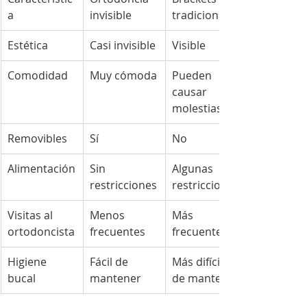
a
invisible
tradicionales
Estética
Casi invisible
Visible
Comodidad
Muy cómoda
Pueden 
causar 
molestias
Removibles
Sí
No
Alimentación
Sin 
Algunas 
restricciones
restricciones
Visitas al 
Menos 
Más 
ortodoncista
frecuentes
frecuentes
Higiene 
Fácil de 
Más difícil 
bucal
mantener
de mantener