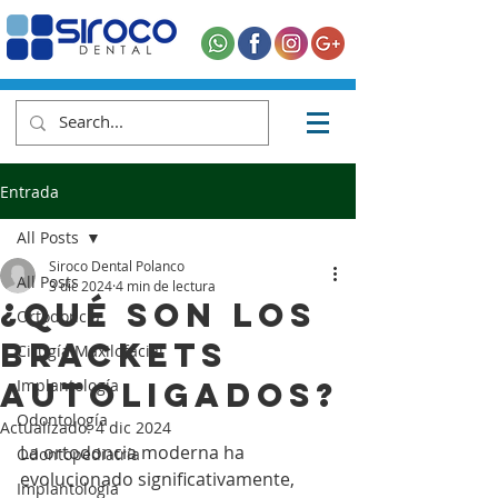
Entrada
All Posts
Siroco Dental Polanco
All Posts
3 dic 2024
4 min de lectura
¿Qué son los
Ortodoncia
brackets
Cirugía Maxilofacial
autoligados?
Implantología
Odontología
Actualizado:
4 dic 2024
La ortodoncia moderna ha 
Odontopediatría
evolucionado significativamente, 
Implantología