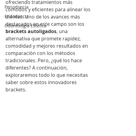
ofreciendo tratamientos más 
Periodoncia
cómodos y eficientes para alinear los 
Endodoncia
dientes. Uno de los avances más 
destacados en este campo son los 
Odontología Estética
brackets autoligados
, una 
alternativa que promete rapidez, 
comodidad y mejores resultados en 
comparación con los métodos 
tradicionales. Pero, ¿qué los hace 
diferentes? A continuación, 
exploraremos todo lo que necesitas 
saber sobre estos innovadores 
brackets.