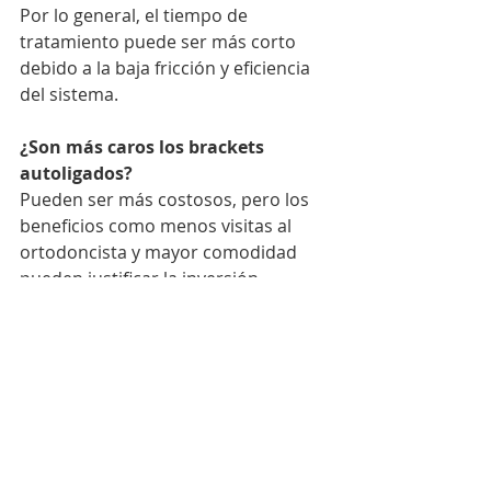
Por lo general, el tiempo de 
tratamiento puede ser más corto 
debido a la baja fricción y eficiencia 
del sistema.
¿Son más caros los brackets 
autoligados?
Pueden ser más costosos, pero los 
beneficios como menos visitas al 
ortodoncista y mayor comodidad 
pueden justificar la inversión.
¿Se pueden usar en cualquier tipo 
de caso dental?
Sí, son adecuados para la mayoría 
de los casos, incluidos los más 
complejos.
¿Duelen más los brackets 