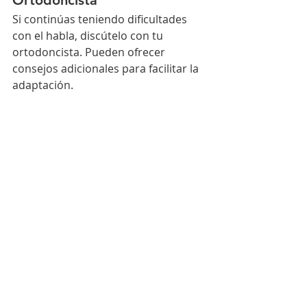
Si continúas teniendo dificultades 
con el habla, discútelo con tu 
ortodoncista. Pueden ofrecer 
consejos adicionales para facilitar la 
adaptación.
Preguntas Frecuentes
¿Cuánto tiempo dura el 
tratamiento con Invisalign?
El tiempode tratamiento varía según 
el caso individual, pero 
generalmente oscila entre 6 y 18 
meses.
¿Puedo comer con los alineadores 
puestos?
No se recomienda comer con los 