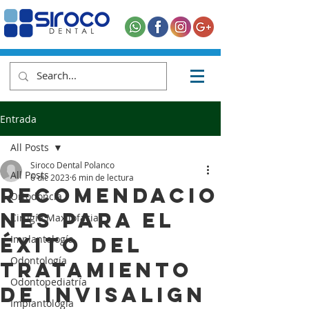
Entrada
All Posts
Siroco Dental Polanco
All Posts
6 dic 2023
6 min de lectura
Recomendacio
Ortodoncia
nes para el
Cirugía Maxilofacial
Éxito del
Implantología
Odontología
Tratamiento
Odontopediatría
de Invisalign
Implantología