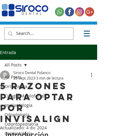
Entrada
All Posts
Siroco Dental Polanco
All Posts
25 sept 2023
3 min de lectura
5 Razones
Ortodoncia
Para Optar
Cirugía Maxilofacial
Por
Implantología
Odontología
Invisalign
Odontopediatría
Actualizado:
4 dic 2024
Introducción
Implantología