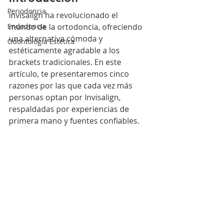
Periodoncia
Invisalign ha revolucionado el 
Endodoncia
mundo de la ortodoncia, ofreciendo 
una alternativa cómoda y 
Odontología Estética
estéticamente agradable a los 
brackets tradicionales. En este 
artículo, te presentaremos cinco 
razones por las que cada vez más 
personas optan por Invisalign, 
respaldadas por experiencias de 
primera mano y fuentes confiables.