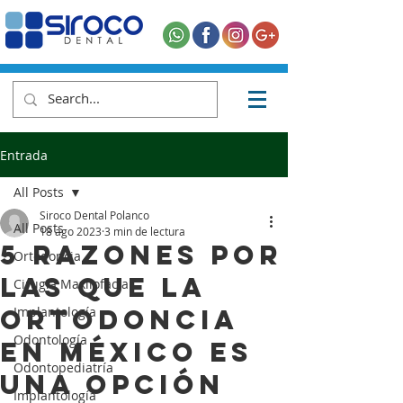
Entrada
All Posts
Siroco Dental Polanco
All Posts
18 ago 2023
3 min de lectura
5 Razones Por
Ortodoncia
Las Que La
Cirugía Maxilofacial
Ortodoncia
Implantología
Odontología
En México Es
Odontopediatría
Una Opción
Implantología