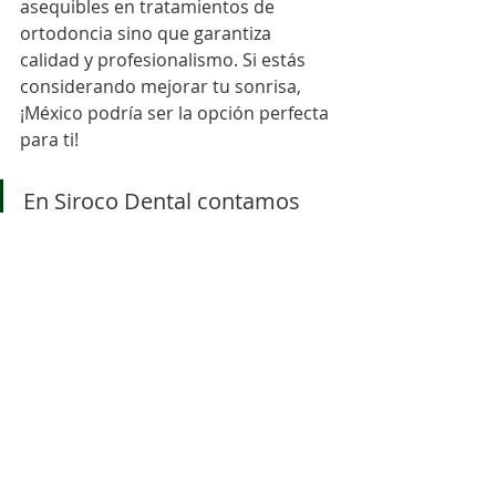
asequibles en tratamientos de 
ortodoncia sino que garantiza 
calidad y profesionalismo. Si estás 
considerando mejorar tu sonrisa, 
¡México podría ser la opción perfecta 
para ti!
En Siroco Dental contamos 
con varias opciones de 
tratamiento con alineadores, 
como 
Invisalign
, 
Spark 
Aligners
 y 
Siroco Aligners
, 
para corregir cualquier 
problema de alienación y 
también adaptarnos a tu 
presupuesto.