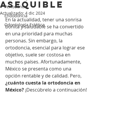
Asequible
Periodoncia
Actualizado:
4 dic 2024
Endodoncia
En la actualidad, tener una sonrisa 
Odontología Estética
bonita y saludable se ha convertido 
en una prioridad para muchas 
personas. Sin embargo, la 
ortodoncia, esencial para lograr ese 
objetivo, suele ser costosa en 
muchos países. Afortunadamente, 
México se presenta como una 
opción rentable y de calidad. Pero, 
¿cuánto cuesta la ortodoncia en 
México?
 ¡Descúbrelo a continuación!