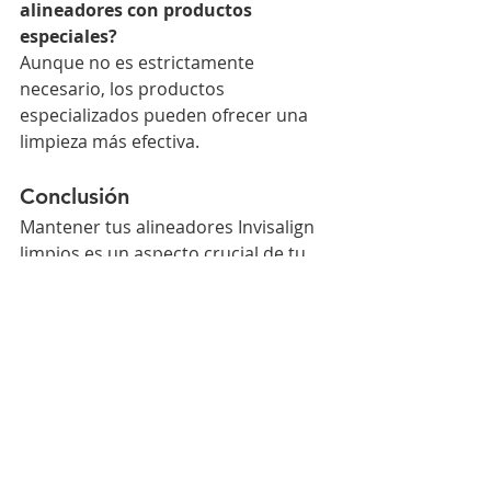
alineadores con productos 
especiales?
Aunque no es estrictamente 
necesario, los productos 
especializados pueden ofrecer una 
limpieza más efectiva.
Conclusión
Mantener tus alineadores Invisalign 
limpios es un aspecto crucial de tu 
tratamiento ortodóntico. Siguiendo 
estos consejos y prácticas 
recomendadas, asegurarás la 
efectividad del tratamiento y 
mantendrás una sonrisa saludable y 
estética. Recuerda, en caso de 
dudas, siempre es recomendable 
consultar a un 
profesional en 
ortodoncia
.