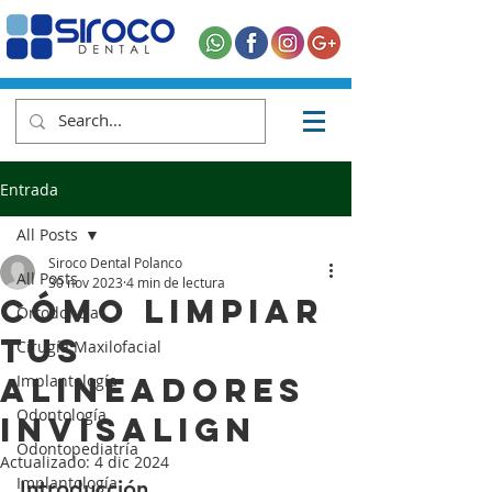
Entrada
All Posts
Siroco Dental Polanco
All Posts
30 nov 2023
4 min de lectura
Cómo Limpiar
Ortodoncia
tus
Cirugía Maxilofacial
Alineadores
Implantología
Odontología
Invisalign
Odontopediatría
Actualizado:
4 dic 2024
Implantología
Introducción