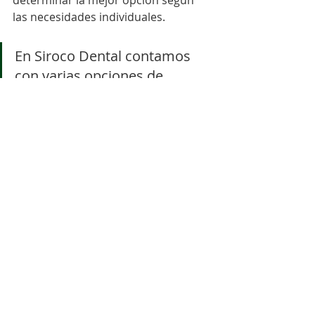
determinar la mejor opción según 
las necesidades individuales.
En Siroco Dental contamos 
con varias opciones de 
tratamiento con alineadores, 
como 
Invisalign
, 
Spark 
Aligners
 y 
Siroco Aligners
, 
para corregir cualquier 
problema de alienación y 
también adaptarnos a tu 
presupuesto.
Gracias por leer este artículo, 
como agradecimiento, te 
invitamos a una consulta 
SIN 
COSTO
 con el escáner intraoral 