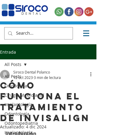
Entrada
All Posts
Siroco Dental Polanco
All Posts
12 oct 2023
3 min de lectura
Cómo
Ortodoncia
funciona el
Cirugía Maxilofacial
tratamiento
Implantología
Odontología
de Invisalign
Odontopediatría
Actualizado:
4 dic 2024
Implantología
Introducción