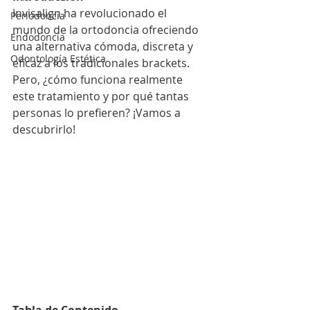
Invisalign ha revolucionado el 
Periodoncia
mundo de la ortodoncia ofreciendo 
Endodoncia
una alternativa cómoda, discreta y 
Odontología Estética
eficaz a los tradicionales brackets. 
Pero, ¿cómo funciona realmente 
este tratamiento y por qué tantas 
personas lo prefieren? ¡Vamos a 
descubrirlo!