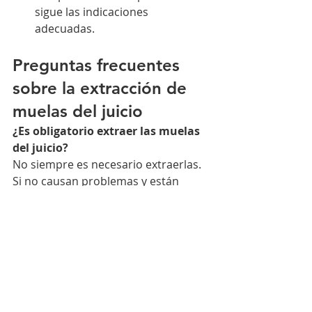
sigue las indicaciones 
adecuadas.
Preguntas frecuentes 
sobre la extracción de 
muelas del juicio
¿Es obligatorio extraer las muelas 
del juicio?
No siempre es necesario extraerlas. 
Si no causan problemas y están 
correctamente posicionadas, 
pueden mantenerse en la boca sin 
inconvenientes.
¿Cuánto tiempo dura el 
procedimiento de extracción de 
muelas del juicio?