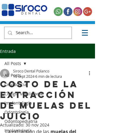
Entrada
All Posts
Siroco Dental Polanco
All Posts
10 sept 2024
6 min de lectura
Costo de la
Ortodoncia
extracción
Cirugía Maxilofacial
de muelas del
Implantología
Odontología
juicio
Odontopediatría
Actualizado:
30 nov 2024
Implantología
La extracción de las 
muelas del 