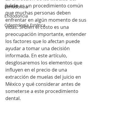
juicio
 es un procedimiento común 
Periodoncia
que muchas personas deben 
Endodoncia
enfrentar en algún momento de sus 
Odontología Estética
vidas. Si bien el costo es una 
preocupación importante, entender 
los factores que lo afectan puede 
ayudar a tomar una decisión 
informada. En este artículo, 
desglosaremos los elementos que 
influyen en el precio de una 
extracción de muelas del juicio en 
México y qué considerar antes de 
someterse a este procedimiento 
dental.