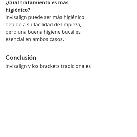
¿Cuál tratamiento es más 
higiénico?
Invisalign puede ser más higiénico 
debido a su facilidad de limpieza, 
pero una buena higiene bucal es 
esencial en ambos casos.
Conclusión
Invisalign y los brackets tradicionales 
ofrecen soluciones efectivas para 
corregir la alineación dental, pero 
presentan diferencias significativas 
en comodidad, estética, y costo. Al 
tomar una decisión, es fundamental 
considerar las necesidades 
individuales y consultar a un 
ortodoncista
 para recibir 
asesoramiento y recomendación 