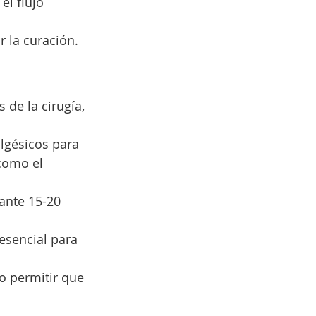
l flujo 
 la curación.
de la cirugía, 
algésicos para 
como el 
ante 15-20 
 esencial para 
o permitir que 