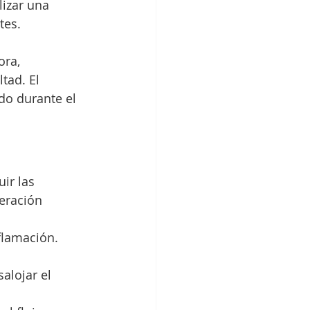
izar una 
tes.
ra, 
tad. El 
do durante el 
ir las 
eración 
nflamación.
alojar el 