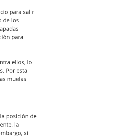
io para salir 
 de los 
rapadas 
ción para 
ra ellos, lo 
. Por esta 
las muelas 
la posición de 
nte, la 
embargo, si 