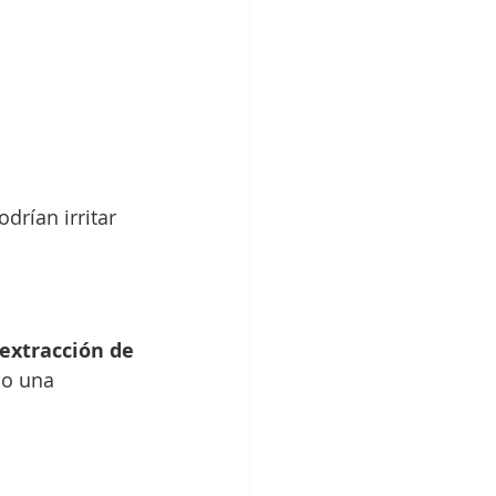
drían irritar 
extracción de 
do una 