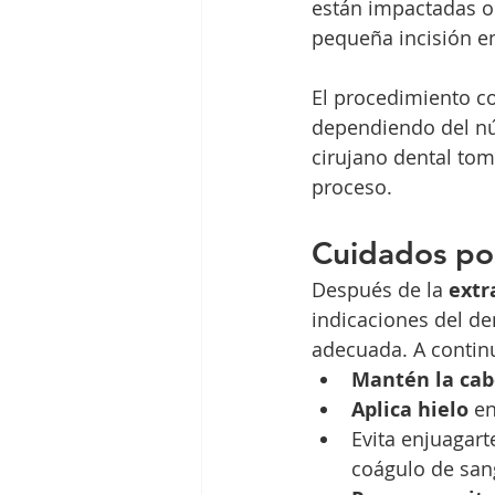
están impactadas o 
pequeña incisión en 
El procedimiento c
dependiendo del núm
cirujano dental tom
proceso.
Cuidados po
Después de la 
extr
indicaciones del de
adecuada. A contin
Mantén la cab
Aplica hielo
 e
Evita enjuagart
coágulo de sang