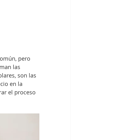
:
común, pero 
man las 
ares, son las 
cio en la 
rar el proceso 