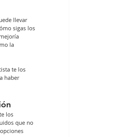
uede llevar 
ómo sigas los 
mejoría 
omo la 
ista te los 
ía haber 
ión
e los 
quidos que no 
 opciones 