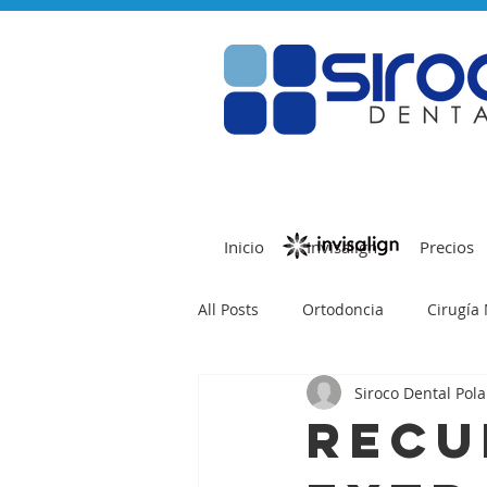
Inicio
Invisalign
Precios
All Posts
Ortodoncia
Cirugía 
Siroco Dental Pol
Periodoncia
Endodoncia
Recu